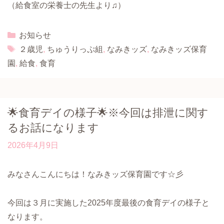
（給食室の栄養士の先生より♫）
Categories
お知らせ
Tags
２歳児
,
ちゅうりっぷ組
,
なみきッズ
,
なみきッズ保育
園
,
給食
,
食育
🌟食育デイの様子🌟※今回は排泄に関す
るお話になります
2026年4月9日
みなさんこんにちは！なみきッズ保育園です☆彡
今回は３月に実施した2025年度最後の食育デイの様子と
なります。