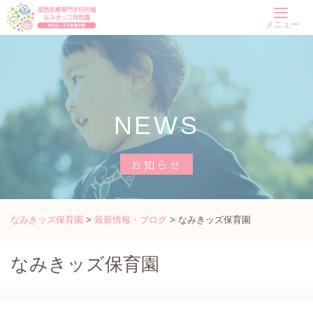
Skip
メニュー
to
content
NEWS
お知らせ
なみきッズ保育園
>
最新情報・ブログ
>
なみきッズ保育園
なみきッズ保育園