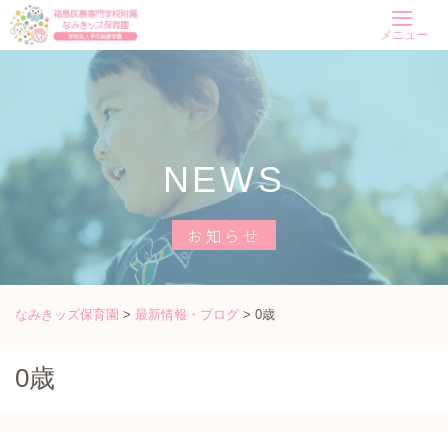
Skip
メニュー
to
content
NEWS
お知らせ
なみきッズ保育園
>
最新情報・ブログ
>
0歳
0歳