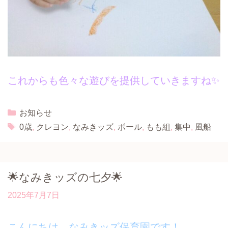
これからも色々な遊びを提供していきますね✨
Categories
お知らせ
Tags
0歳
,
クレヨン
,
なみきッズ
,
ボール
,
もも組
,
集中
,
風船
🌟なみきッズの七夕🌟
2025年7月7日
こんにちは、なみきッズ保育園です！