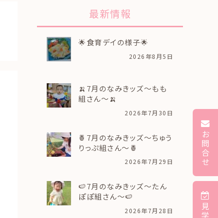
最新情報
🌟食育デイの様子🌟
2026年8月5日
🍌7月のなみきッズ～もも
組さん～🍌
2026年7月30日
お
🍍7月のなみきッズ～ちゅう
問
りっぷ組さん～🍍
合
せ
2026年7月29日
🍉7月のなみきッズ～たん
ぽぽ組さん～🍉
見
2026年7月28日
学