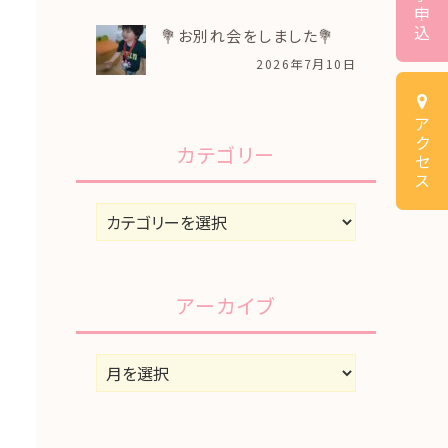
申
込
💐お別れ会をしました💐
2026年7月10日
ア
ク
カテゴリー
セ
ス
カ
テ
ゴ
リ
アーカイブ
ー
ア
ー
カ
イ