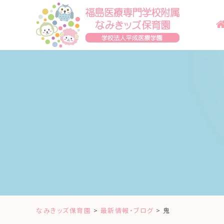
Skip
to
content
なみきッズ保育園
>
最新情報・ブログ
>
鬼