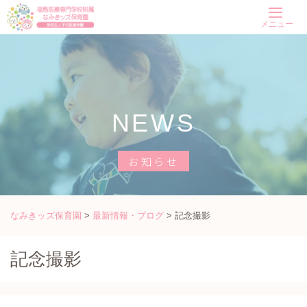
Skip
メニュー
to
content
NEWS
お知らせ
なみきッズ保育園
>
最新情報・ブログ
>
記念撮影
記念撮影