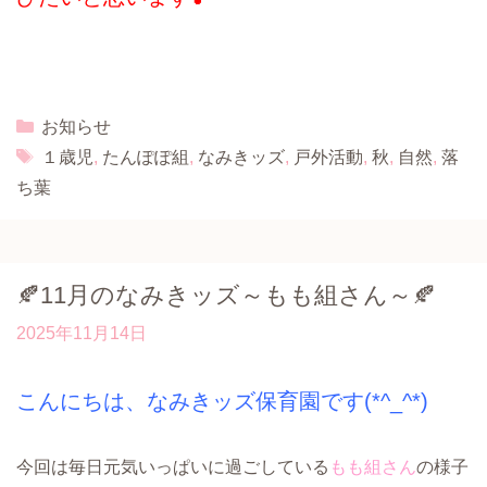
Categories
お知らせ
Tags
１歳児
,
たんぽぽ組
,
なみきッズ
,
戸外活動
,
秋
,
自然
,
落
ち葉
🍂11月のなみきッズ～もも組さん～🍂
2025年11月14日
こんにちは、なみきッズ保育園です(*^_^*)
今回は毎日元気いっぱいに過ごしている
もも組さん
の様子