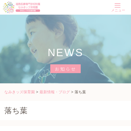
Skip
メニュー
to
content
NEWS
お知らせ
なみきッズ保育園
>
最新情報・ブログ
>
落ち葉
落ち葉