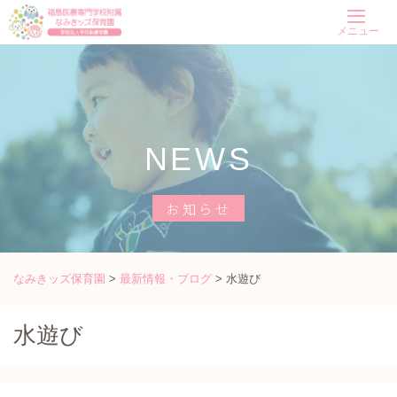
Skip
メニュー
to
content
NEWS
お知らせ
なみきッズ保育園
>
最新情報・ブログ
>
水遊び
水遊び