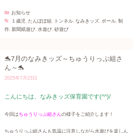
Categories
お知らせ
Tags
１歳児
,
たんぽぽ組
,
トンネル
,
なみきッズ
,
ボール
,
制
作
,
新聞紙遊び
,
水遊び
,
砂遊び
🐬7月のなみきッズ～ちゅうりっぷ組さ
ん～🐬
2025年7月23日
こんにちは、なみきッズ保育園です(^^)/
今回は
ちゅうりっぷ組さん
の様子をご紹介します！
ちゅうりっぷ組さんも気温に注意しながら水遊びを楽しん