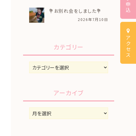
申
込
💐お別れ会をしました💐
2026年7月10日
ア
ク
カテゴリー
セ
ス
カ
テ
ゴ
リ
アーカイブ
ー
ア
ー
カ
イ