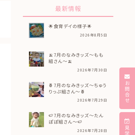
最新情報
🌟食育デイの様子🌟
2026年8月5日
🍌7月のなみきッズ～もも
組さん～🍌
2026年7月30日
お
🍍7月のなみきッズ～ちゅう
問
りっぷ組さん～🍍
合
せ
2026年7月29日
🍉7月のなみきッズ～たん
ぽぽ組さん～🍉
見
2026年7月28日
学