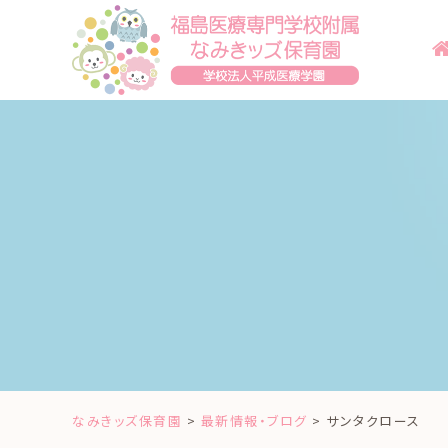
Skip
to
content
なみきッズ保育園
>
最新情報・ブログ
>
サンタクロース