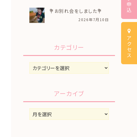
申
込
💐お別れ会をしました💐
2026年7月10日
ア
ク
カテゴリー
セ
ス
カ
テ
ゴ
リ
アーカイブ
ー
ア
ー
カ
イ