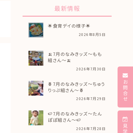
最新情報
🌟食育デイの様子🌟
2026年8月5日
🍌7月のなみきッズ～もも
組さん～🍌
2026年7月30日
お
🍍7月のなみきッズ～ちゅう
問
りっぷ組さん～🍍
合
せ
2026年7月29日
🍉7月のなみきッズ～たん
ぽぽ組さん～🍉
見
2026年7月28日
学