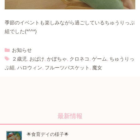
季節のイベントも楽しみながら過ごしているちゅうりっぷ
組でした(*^^*)
Categories
お知らせ
Tags
２歳児
,
おばけ
,
かぼちゃ
,
クロネコ
,
ゲーム
,
ちゅうりっ
ぷ組
,
ハロウィン
,
フルーツバスケット
,
魔女
最新情報
🌟食育デイの様子🌟