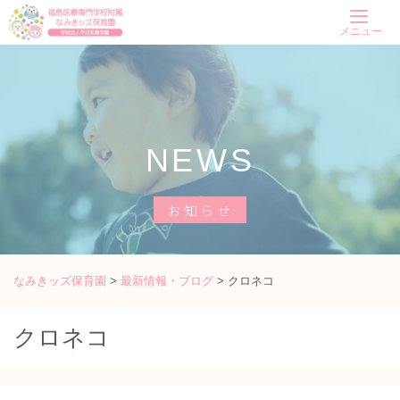
Skip
メニュー
to
content
NEWS
お知らせ
なみきッズ保育園
>
最新情報・ブログ
>
クロネコ
クロネコ