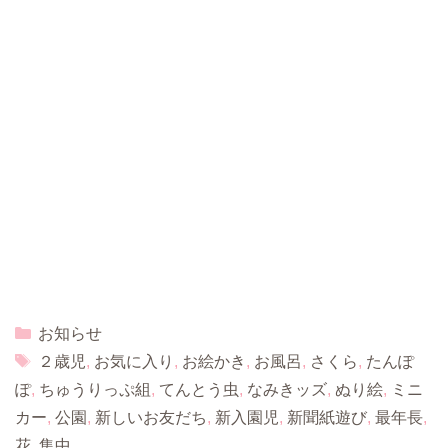
Categories
お知らせ
Tags
２歳児
,
お気に入り
,
お絵かき
,
お風呂
,
さくら
,
たんぽ
ぽ
,
ちゅうりっぷ組
,
てんとう虫
,
なみきッズ
,
ぬり絵
,
ミニ
カー
,
公園
,
新しいお友だち
,
新入園児
,
新聞紙遊び
,
最年長
,
花
,
集中