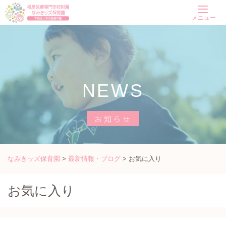
Skip
メニュー
to
content
NEWS
お知らせ
なみきッズ保育園
>
最新情報・ブログ
>
お気に入り
お気に入り