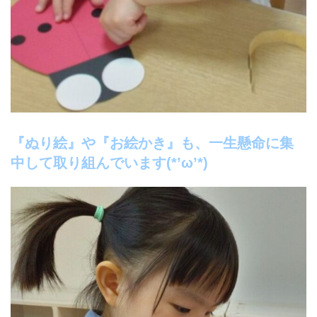
『ぬり絵』や『お絵かき』も、一生懸命に集
中して取り組んでいます(*’ω’*)