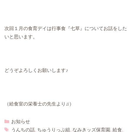
次回１月の食育デイは行事食『七草』についてお話をした
いと思います。
どうぞよろしくお願いします♪
（給食室の栄養士の先生より♫）
Categories
お知らせ
Tags
うんちの話
,
ちゅうりっぷ組
,
なみきッズ保育園
,
給食
,