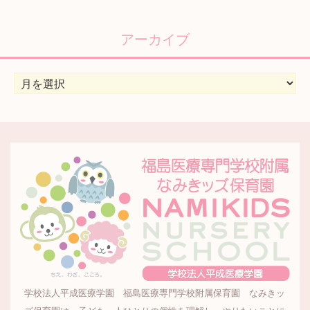
テ
ゴ
リ
アーカイブ
ー
ア
ー
カ
イ
ブ
学校法人平成医療学園 福島医療専門学校附属保育園 なみきッ