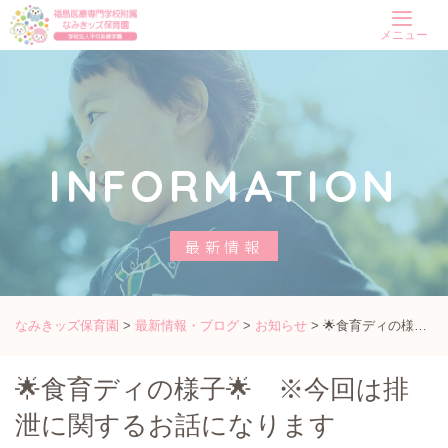
Skip
メニュー
to
content
INFORMATION
最新情報
なみきッズ保育園
>
最新情報・ブログ
>
お知らせ
>
🌟食育ディの様子🌟 ※今回は排泄に関するお話になります
🌟食育ディの様子🌟 ※今回は排
泄に関するお話になります