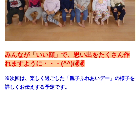
みんなが「いい顔」で、思い出をたくさん作
れますように・・・(^^)/✌✌
※次回は、楽しく過ごした「親子ふれあいデー」の様子を
詳しくお伝えする予定です。