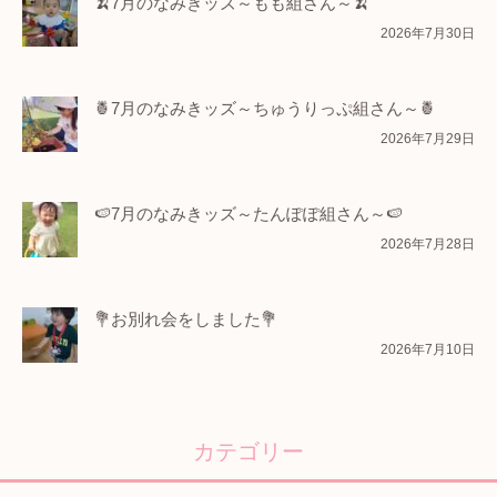
🍌7月のなみきッズ～もも組さん～🍌
2026年7月30日
🍍7月のなみきッズ～ちゅうりっぷ組さん～🍍
2026年7月29日
🍉7月のなみきッズ～たんぽぽ組さん～🍉
2026年7月28日
💐お別れ会をしました💐
2026年7月10日
カテゴリー