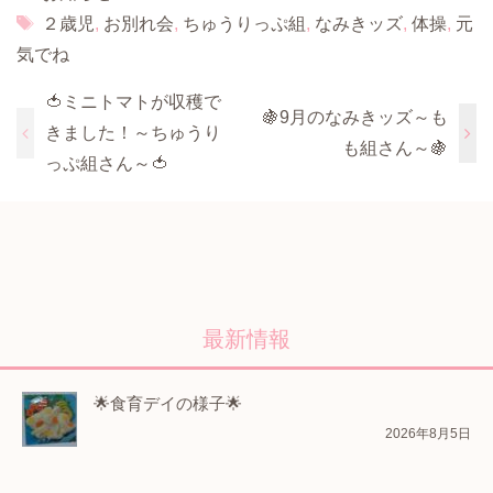
Tags
２歳児
,
お別れ会
,
ちゅうりっぷ組
,
なみきッズ
,
体操
,
元
気でね
🍅ミニトマトが収穫で
🍇9月のなみきッズ～も
きました！～ちゅうり
も組さん～🍇
っぷ組さん～🍅
最新情報
🌟食育デイの様子🌟
2026年8月5日