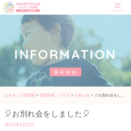
Skip
メニュー
to
content
INFORMATION
最新情報
なみきッズ保育園
>
最新情報・ブログ
>
お知らせ
>
🎈お別れ会をしました🎈
🎈お別れ会をしました🎈
2025年9月2日