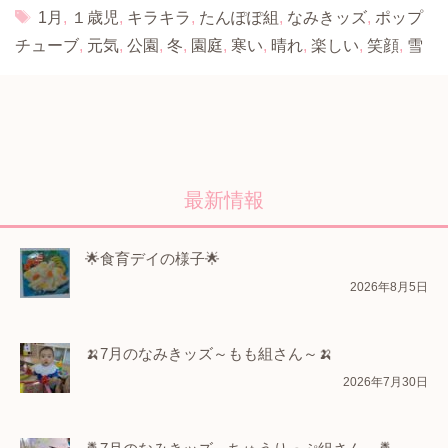
Tags
1月
,
１歳児
,
キラキラ
,
たんぽぽ組
,
なみきッズ
,
ポップ
チューブ
,
元気
,
公園
,
冬
,
園庭
,
寒い
,
晴れ
,
楽しい
,
笑顔
,
雪
最新情報
🌟食育デイの様子🌟
2026年8月5日
🍌7月のなみきッズ～もも組さん～🍌
2026年7月30日