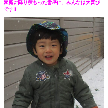
園庭に降り積もった雪☃に、みんなは大喜び
です‼