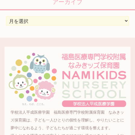
リ
アーカイブ
ー
ア
ー
カ
イ
ブ
学校法人平成医療学園 福島医療専門学校附属保育園 なみきッ
ズ保育園は、子ども一人ひとりの個性を理解し、やりたいことに
夢中になれるよう、子どもたちが過ごす環境を整えます。