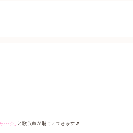
ら～☆」
と歌う声が聴こえてきます🎵