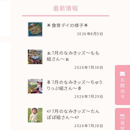
最新情報
🌟食育デイの様子🌟
2026年8月5日
🍌7月のなみきッズ～もも
組さん～🍌
2026年7月30日
お
🍍7月のなみきッズ～ちゅう
問
りっぷ組さん～🍍
合
せ
2026年7月29日
🍉7月のなみきッズ～たん
ぽぽ組さん～🍉
見
2026年7月28日
学