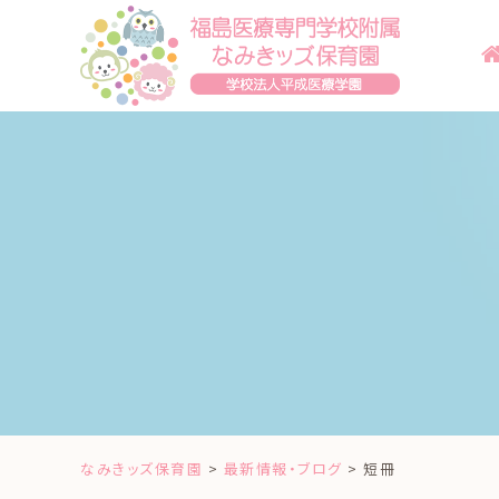
Skip
to
content
なみきッズ保育園
>
最新情報・ブログ
>
短冊