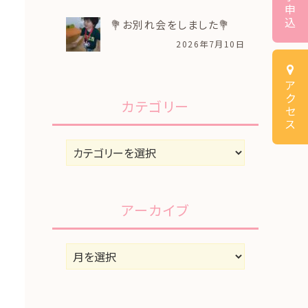
申
込
💐お別れ会をしました💐
2026年7月10日
ア
ク
カテゴリー
セ
ス
カ
テ
ゴ
リ
アーカイブ
ー
ア
ー
カ
イ