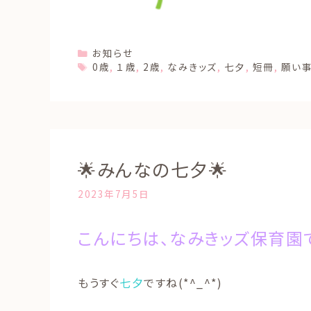
Categories
お知らせ
Tags
0歳
,
１歳
,
2歳
,
なみきッズ
,
七夕
,
短冊
,
願い
🌟みんなの七夕🌟
2023年7月5日
こんにちは、なみきッズ保育園
もうすぐ
七夕
ですね(*^_^*)