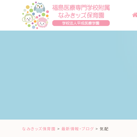
Skip
to
content
なみきッズ保育園
>
最新情報・ブログ
>
気配