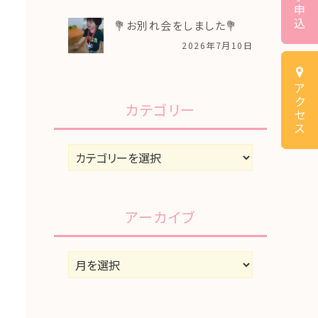
申
込
💐お別れ会をしました💐
2026年7月10日
ア
ク
カテゴリー
セ
ス
カ
テ
ゴ
リ
アーカイブ
ー
ア
ー
カ
イ