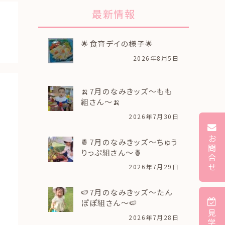
最新情報
🌟食育デイの様子🌟
2026年8月5日
🍌7月のなみきッズ～もも
組さん～🍌
2026年7月30日
お
🍍7月のなみきッズ～ちゅう
問
りっぷ組さん～🍍
合
せ
2026年7月29日
🍉7月のなみきッズ～たん
ぽぽ組さん～🍉
見
2026年7月28日
学