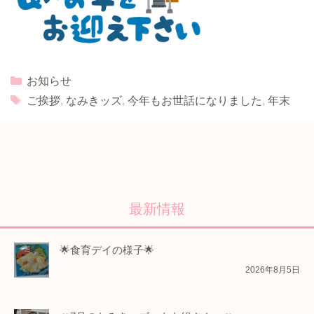
Categories
お知らせ
Tags
ご挨拶
,
なみきッズ
,
今年もお世話になりました
,
年末
最新情報
🌟食育デイの様子🌟
2026年8月5日