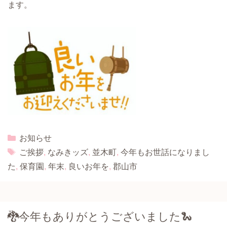
ます。
Categories
お知らせ
Tags
ご挨拶
,
なみきッズ
,
並木町
,
今年もお世話になりまし
た
,
保育園
,
年末
,
良いお年を
,
郡山市
🐉今年もありがとうございました🐍