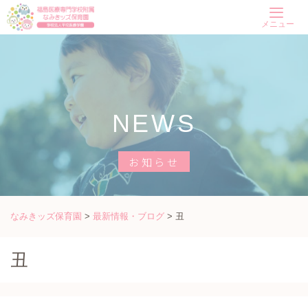
Skip
メニュー
to
content
NEWS
お知らせ
なみきッズ保育園
>
最新情報・ブログ
>
丑
丑