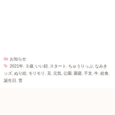
Categories
お知らせ
Tags
2021年
,
３歳
,
いい顔
,
スタート
,
ちゅうりっぷ
,
なみき
ッズ
,
ぬり絵
,
モリモリ
,
丑
,
元気
,
公園
,
園庭
,
干支
,
牛
,
給食
,
誕生日
,
雪