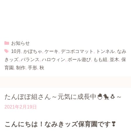
Categories
お知らせ
Tags
10月
,
かぼちゃ
,
ケーキ
,
デコボコマット
,
トンネル
,
なみ
きッズ
,
バランス
,
ハロウィン
,
ボール遊び
,
もも組
,
並木
,
保
育園
,
制作
,
手形
,
秋
たんぽぽ組さん～元気に成長中🐣🐤🐧～
2021年2月19日
こんにちは！なみきッズ保育園です❣