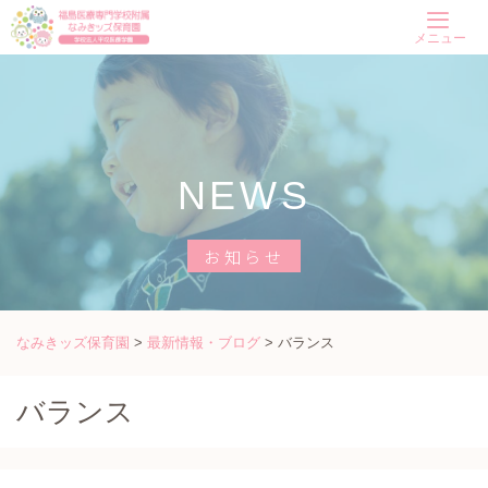
Skip
メニュー
to
content
NEWS
お知らせ
なみきッズ保育園
>
最新情報・ブログ
>
バランス
バランス