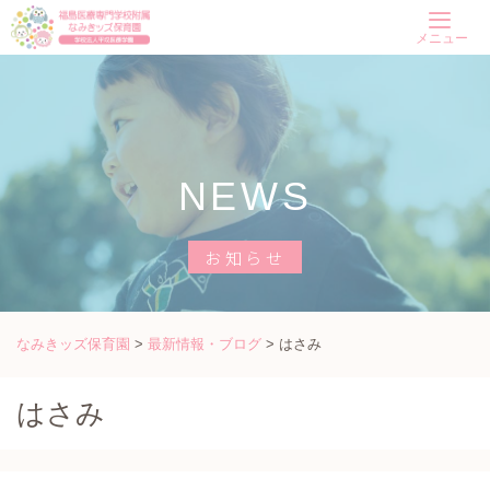
Skip
メニュー
to
content
NEWS
お知らせ
なみきッズ保育園
>
最新情報・ブログ
>
はさみ
はさみ