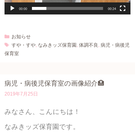
00:00
00:24
Categories
お知らせ
Tags
すや・すや
,
なみきッズ保育園
,
体調不良
,
病児・病後児
保育室
病児・病後児保育室の画像紹介🏥
2019年7月25日
みなさん、こんにちは！
なみきッズ保育園です。