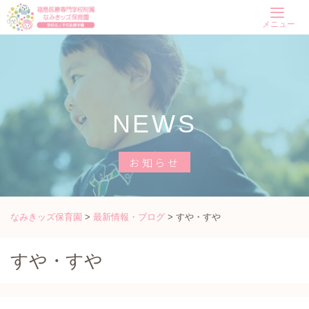
Skip
メニュー
to
content
NEWS
お知らせ
なみきッズ保育園
>
最新情報・ブログ
>
すや・すや
すや・すや