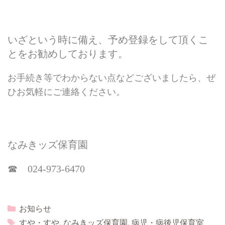
いざという時に備え、予め登録をして頂くこ
とをお勧めしております。
お手続き等でわからない点などございましたら、ぜ
ひお気軽にご連絡ください。
なみきッズ保育園
☎ 024-973-6470
Categories
お知らせ
Tags
すや・すや
,
なみきッズ保育園
,
病児・病後児保育室