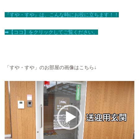
『すや・すや』は、こんな時にお役に立ちます！！
➡【ココ】をクリックしてご覧ください。
「すや・すや」のお部屋の画像はこちら↓
動
画
プ
レ
ー
ヤ
ー