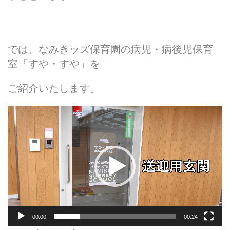
では、なみきッズ保育園の病児・病後児保育
室「すや・すや」を
ご紹介いたします。
動
画
プ
レ
ー
ヤ
ー
00:00
00:24