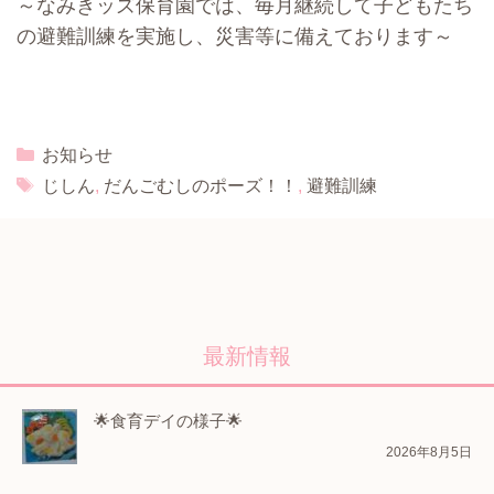
～なみきッズ保育園では、毎月継続して子どもたち
の避難訓練を実施し、災害等に備えております～
Categories
お知らせ
Tags
じしん
,
だんごむしのポーズ！！
,
避難訓練
最新情報
🌟食育デイの様子🌟
2026年8月5日