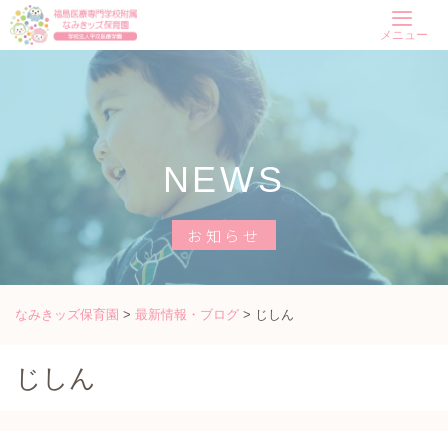
Skip
メニュー
to
content
NEWS
お知らせ
なみきッズ保育園
>
最新情報・ブログ
>
じしん
じしん