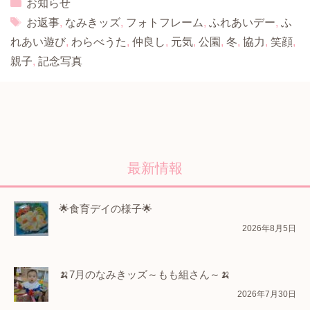
Categories
お知らせ
Tags
お返事
,
なみきッズ
,
フォトフレーム
,
ふれあいデー
,
ふ
れあい遊び
,
わらべうた
,
仲良し
,
元気
,
公園
,
冬
,
協力
,
笑顔
,
親子
,
記念写真
最新情報
🌟食育デイの様子🌟
2026年8月5日
🍌7月のなみきッズ～もも組さん～🍌
2026年7月30日