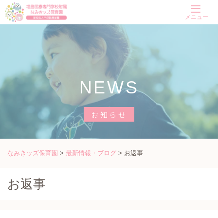
Skip
メニュー
to
content
NEWS
お知らせ
なみきッズ保育園
>
最新情報・ブログ
>
お返事
お返事